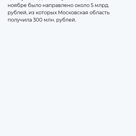
6
ноябре было направлено около 5 млрд.
рублей, из которых Московская область
получила 300 млн. рублей.
07 августа 2026
11:53
Федеральные и региональные
меры поддержки граждан и
бизнеса
Меры поддержки, принятые в
Московской области и на
федеральном уровне
07 августа 2026
11:52