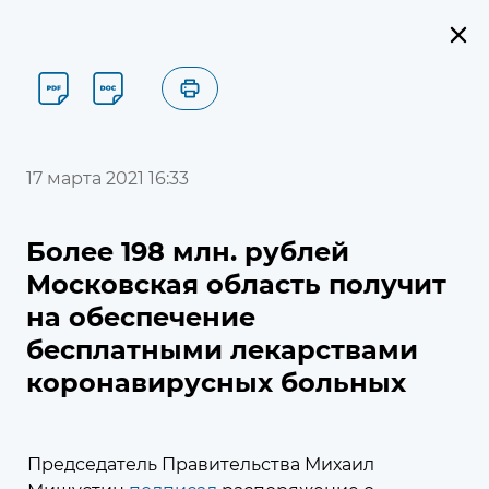
Пресс-служба
Новости
Главная
17 марта 2021 16:33
Новости
Более 198 млн. рублей
Московская область получит
на обеспечение
Найти
×
бесплатными лекарствами
Единый контакт-центр
Московской областной Думы
коронавирусных больных
8 (495) 594-94-94
Председатель Правительства Михаил
В контакт-центре можно получить информацию по
Календарь событий
вопросам, относящимся