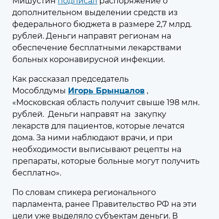
Мишустин
подписал
распоряжение о
к компетенции Мособлдумы и её профильных комитетов, а
дополнительном выделении средств из
также записаться
на личный приём к депутату по месту жительства или в
федерального бюджета в размере 2,7 млрд.
приёмной Думы.
Подписаться на рассылку
рублей. Деньги направят регионам на
обеспечение бесплатными лекарствами
больных коронавирусной инфекции.
Как рассказал председатель
Мособлдумы
Игорь Брынцалов
,
«Московская область получит свыше 198 млн.
07 августа 2026
13:34
рублей. Деньги направят на закупку
В Московской области
лекарств для пациентов, которые лечатся
предложено расширить сеть
дома. За ними наблюдают врачи, и при
пунктов приёма древесных
необходимости выписывают рецепты на
отходов
препараты, которые больные могут получить
бесплатно».
Мособлдума проводит серию
мероприятий, посвящённых теме
По словам спикера регионального
экономики замкнутого цикла
парламента, ранее Правительство РФ на эти
цели уже выделяло субъектам деньги. В