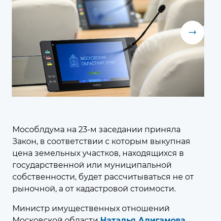
к компетенции Мособлдумы и её профильных комитетов, а
также записаться
на личный приём к депутату по месту жительства или в
приёмной Думы.
Подписаться на рассылку
09 августа 2026
09:00
Сегодня отмечается День
Мособлдума на 23-м заседании приняла
окончания Ленинградской битвы
Закон, в соответствии с которым выкупная
(1944)
цена земельных участков, находящихся в
9 августа – День воинской славы
государственной или муниципальной
России
собственности, будет рассчитываться не от
рыночной, а от кадастровой стоимости.
Министр имущественных отношений
Московской области
Наталья Адигамова