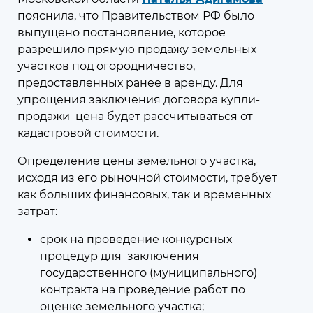
пояснила, что Правительством РФ было
выпущено постановление, которое
09 августа 2026
09:00
разрешило прямую продажу земельных
С Днём строителя!
участков под огородничество,
Во второе воскресенье августа
предоставленных ранее в аренду. Для
упрощения заключения договора купли-
поздравления принимают
продажи цена будет рассчитываться от
специалисты строительной отрасли
кадастровой стоимости.
Определение цены земельного участка,
исходя из его рыночной стоимости, требует
как больших финансовых, так и временных
затрат:
07 августа 2026
13:34
срок на проведение конкурсных
В Московской области
процедур для заключения
предложено расширить сеть
государственного (муниципального)
пунктов приёма древесных
контракта на проведение работ по
отходов
оценке земельного участка;