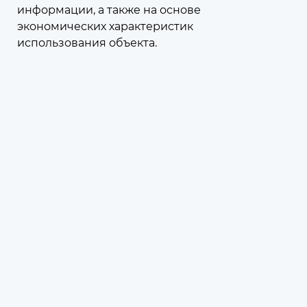
информации, а также на основе
экономических характеристик
использования объекта.
07 августа 2026
11:52
Региональные меры поддержки
для участников СВО и членов их
семей
Меры поддержки, принятые в
Московской области
Листать дальше
Поделиться: