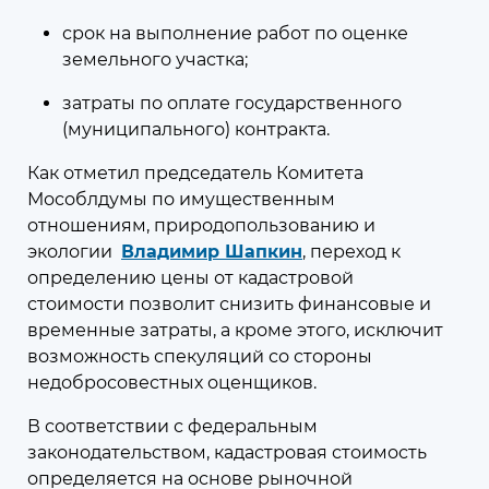
Мособлдума проводит серию
срок на выполнение работ по оценке
мероприятий, посвящённых теме
земельного участка;
экономики замкнутого цикла
затраты по оплате государственного
6
(муниципального) контракта.
Как отметил председатель Комитета
Мособлдумы по имущественным
отношениям, природопользованию и
07 августа 2026
11:53
экологии
Владимир Шапкин
, переход к
Федеральные и региональные
определению цены от кадастровой
меры поддержки граждан и
стоимости позволит снизить финансовые и
бизнеса
временные затраты, а кроме этого, исключит
возможность спекуляций со стороны
Меры поддержки, принятые в
недобросовестных оценщиков.
Московской области и на
федеральном уровне
В соответствии с федеральным
законодательством, кадастровая стоимость
определяется на основе рыночной