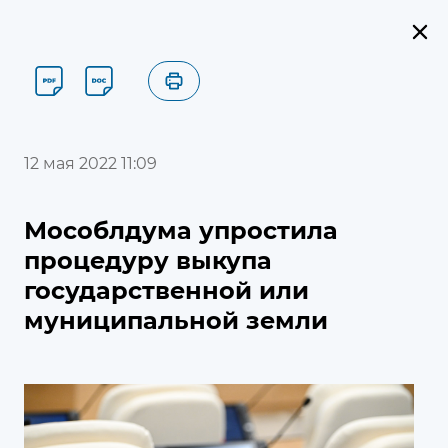
Пресс-служба
Новости
Главная
12 мая 2022 11:09
Новости
Мособлдума упростила
процедуру выкупа
государственной или
Найти
×
муниципальной земли
Единый контакт-центр
Московской областной Думы
8 (495) 594-94-94
В контакт-центре можно получить информацию по
Календарь событий
вопросам, относящимся