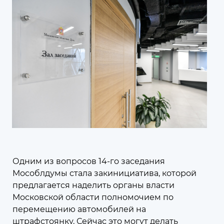
к компетенции Мособлдумы и её профильных комитетов, а
также записаться
на личный приём к депутату по месту жительства или в
приёмной Думы.
Подписаться на рассылку
07 августа 2026
13:34
В Московской области
предложено расширить сеть
пунктов приёма древесных
Одним из вопросов 14-го заседания
отходов
Мособлдумы стала закинициатива, которой
Мособлдума проводит серию
предлагается наделить органы власти
мероприятий, посвящённых теме
Московской области полномочием по
экономики замкнутого цикла
перемещению автомобилей на
штрафстоянку. Сейчас это могут делать