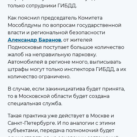
6
только сотрудники ГИБДД.
Как пояснил председатель Комитета
Мособлдумы по вопросам государственной
власти и региональной безопасности
07 августа 2026
11:53
Александр Баранов
, от жителей
Федеральные и региональные
Подмосковья поступает большое количество
меры поддержки граждан и
жалоб на неправильную парковку.
бизнеса
Автомобилей в регионе много, выписывать
штрафы могут только инспектора ГИБДД, а их
Меры поддержки, принятые в
количество ограничено.
Московской области и на
федеральном уровне
В случае, если закинициатива будет принята,
то в Московской области будет создана
специальная служба.
Такая практика уже действует в Москве и
Санкт-Петербурге. И по аналогии с этими
07 августа 2026
11:52
субъектами, передача полномочий будет