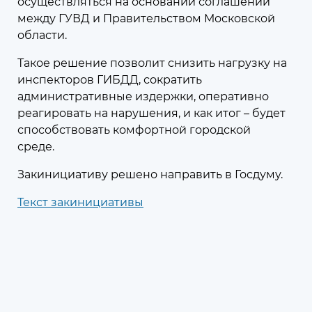
осуществляться на основании соглашений
Региональные меры поддержки
между ГУВД и Правительством Московской
для участников СВО и членов их
области.
семей
Такое решение позволит снизить нагрузку на
Меры поддержки, принятые в
инспекторов ГИБДД, сократить
Московской области
административные издержки, оперативно
реагировать на нарушения, и как итог – будет
способствовать комфортной городской
среде.
Закинициативу решено направить в Госдуму.
07 августа 2026
09:11
Текст закинициативы
В Подмосковье за 5 лет почти 10
тысяч молодых педагогов
получили «подъёмные» при
трудоустройстве
В первом полугодии 2026-го года
выплату получили свыше 1,3 тысячи