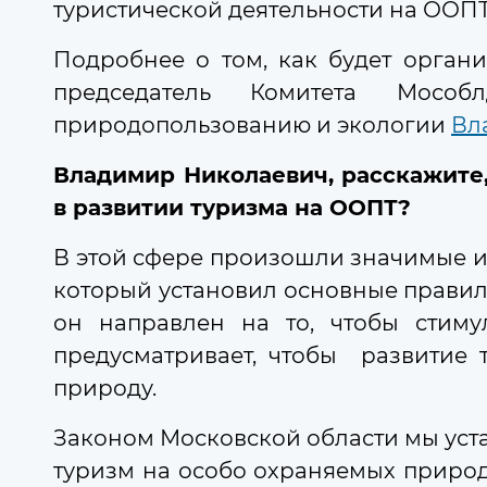
туристической деятельности на ООПТ
Подробнее о том, как будет органи
07 августа 2026
13:34
председатель Комитета Мосо
природопользованию и экологии
Вл
В Московской области предложе
Мособлдума проводит серию мероп
Владимир Николаевич, расскажите
6
в развитии туризма на ООПТ?
В этой сфере произошли значимые и
который установил основные правил
он направлен на то, чтобы стиму
07 августа 2026
11:53
предусматривает, чтобы
развитие 
Федеральные и региональные ме
природу.
Меры поддержки, принятые в Моск
Законом Московской области мы уста
туризм на особо охраняемых природ