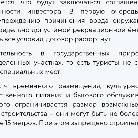
тся, что будут заключаться соглашен
нности инвестора. В первую очередь
 незаконным использованием земли внедрён
дупреждению причинения вреда окруж
яч участков устранили нарушения после провер
редельно допустимой рекреационной ёмк
 все условия, договор расторгнут.
ятельность в государственных прир
ленных участках, то есть туристы не с
й контакт-центр
Листать дальше
специальных мест.
вской областной Думы
для временного размещения, культурн
ственного питания и бытового обслужив
495) 594-94-94
рого ограничивается размер возможны
строительства – они могут быть не более
-центре можно получить информацию по вопросам, относ
е 15 метров. При этом запрещено строите
нции Мособлдумы и её профильных комитетов, а также зап
 приём к депутату по месту жительства или в приёмной Д