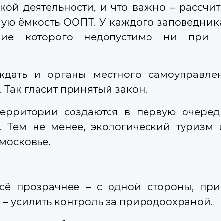
кой деятельности, и что важно – рассчит
ю ёмкость ООПТ. У каждого заповедника
ние которого недопустимо ни при 
ля участников СВО и членов их семей
овской области
ждать и органы местного самоуправле
Так гласит принятый закон.
территории создаются в первую очеред
 Тем не менее, экологический туризм 
московье.
0 тысяч молодых педагогов получили «подъё
выплату получили свыше 1,3 тысячи молодых пе
сё прозрачнее – с одной стороны, при
 – усилить контроль за природоохраной.