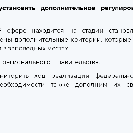
становить дополнительное регулиро
Депутаты
Правовые основы деяте
Депутаты от региона в 
й сфере находится на стадии становл
ены дополнительные критерии, которые 
 в заповедных местах.
 регионального Правительства.
иторить ход реализации федеральн
Экспертный совет
еобходимости также дополним их с
Молодежный парламент
Аппарат Думы
Профсоюзная организа