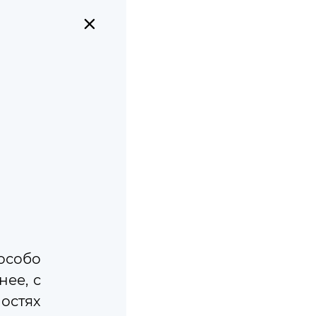
СЛУЖБА
ГРАЖДАНАМ
Найти
особо
ее, с
Подписаться на рассылку
остях