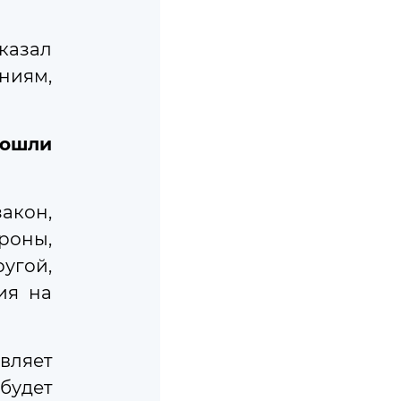
казал
иям,
ых отходов
того цикла
зошли
акон,
роны,
угой,
ия на
авляет
будет