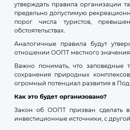
утверждать правила организации та
предельно допустимую рекреационну
07 августа 2026
11:52
порог числа туристов, превыше
Региональные меры поддержки д
обстоятельствах.
Меры поддержки, принятые в Моск
Аналогичные правила будут утвер
отношении ООПТ местного значения. 
Важно понимать, что заповедные 
сохранения природных комплексов.
07 августа 2026
09:11
огромный потенциал развития в Под
В Подмосковье за 5 лет почти 1
В первом полугодии 2026-го года 
Как это будет организовано?
Закон об ООПТ призван сделать в
инвестиционные источники, с другой