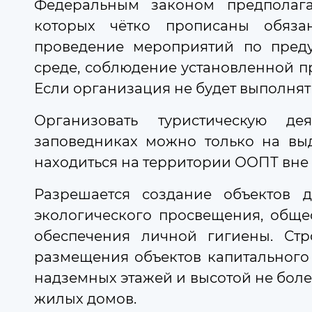
Федеральным законом предполагае
06 августа 2026
09:47
которых чётко прописаны обяза
В Подмосковье для контроля за
проведение мероприятий по пре
За 2,5 года собственники 61,5 тыс
среде, соблюдение установленной п
Если организация не будет выполнять
4
Организовать туристическую де
заповедниках можно только на выде
Едины
находиться на территории ООПТ вне 
Моско
Разрешается создание объектов 
Поделиться:
экологического просвещения, обще
8 (
обеспечения личной гигиены. Ст
размещения объектов капитального 
В контакт
О Думе
надземных этажей и высотой не боле
к компете
на личный
жилых домов.