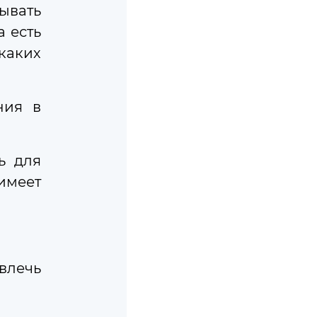
ывать
 есть
каких
ния в
ь для
имеет
мные» при трудоустройстве
дагогов
влечь