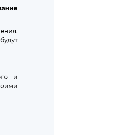
вание
льности
Государственной Думе
ения.
будут
ого и
воими
ция