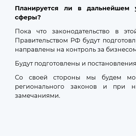
Планируется ли в дальнейшем у
История парламента
сферы?
Председатель Думы
Представитель в Совете Федерации
Пока что законодательство в это
Правительством РФ будут подготовл
направлены на контроль за бизнесом
Структура Думы
Будут подготовлены и постановления
Со своей стороны мы будем мон
Совет Думы
регионального законов и при н
Комитеты
замечаниями.
Фракции
Комиссии
Деятельность