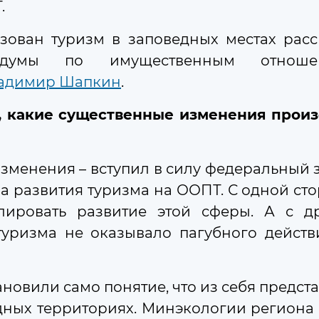
.
зован туризм в заповедных местах расс
блдумы по имущественным отношен
адимир Шапкин
.
но расширить сеть пунктов приёма древесн
риятий, посвящённых теме экономики замкну
, какие существенные изменения прои
зменения – вступил в силу федеральный з
а развития туризма на ООПТ. С одной сто
лировать развитие этой сферы. А с др
туризма не оказывало пагубного действ
ры поддержки граждан и бизнеса
овской области и на федеральном уровне
новили само понятие, что из себя предст
ных территориях. Минэкологии региона 