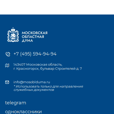
к компетенции Мособлдумы и её профильных комитетов, а
также записаться
на личный приём к депутату по месту жительства или в
приёмной Думы.
+7 (495) 594-94-94
143407 Московская область,
г. Красногорск, бульвар Строителей д. 7
info@mosoblduma.ru
* Использовать только для направления
служебных документов
telegram
одноклассники