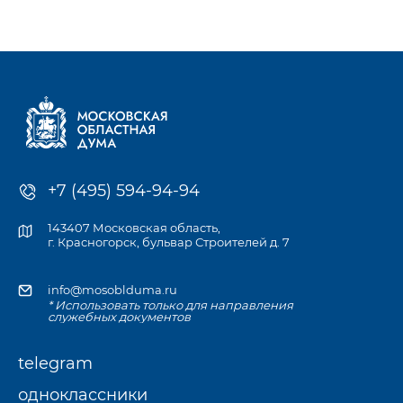
к компетенции Мособлдумы и её профильных комитетов, а
также записаться
на личный приём к депутату по месту жительства или в
приёмной Думы.
+7 (495) 594-94-94
143407 Московская область,
г. Красногорск, бульвар Строителей д. 7
info@mosoblduma.ru
* Использовать только для направления
служебных документов
telegram
одноклассники