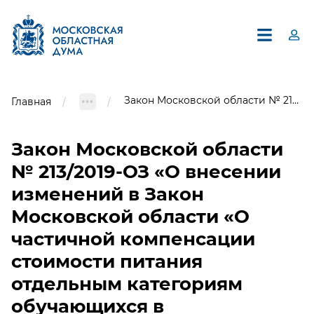
Закон Московской области № 213/2019-ОЗ «О внесении изменений в Закон Московской области «О частичной компенсации стоимости питания отдельным категориям обучающихся в образовательных организациях»
Главная
Закон Московской области
№ 213/2019-ОЗ «О внесении
изменений в Закон
Московской области «О
×
Единый контакт-центр
частичной компенсации
Московской областной Думы
стоимости питания
8 (495) 594-94-94
отдельным категориям
В контакт-центре можно получить информацию по
обучающихся в
вопросам, относящимся