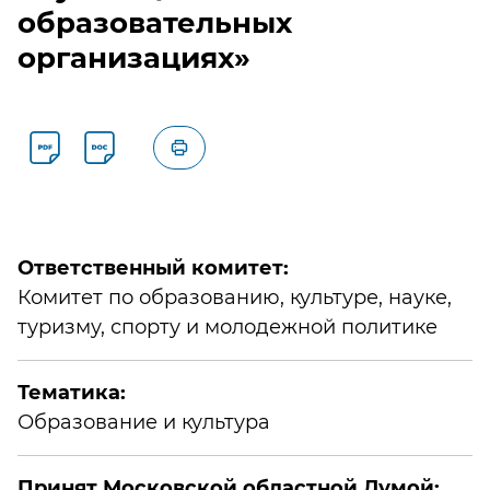
к компетенции Мособлдумы и её профильных комитетов, а
образовательных
также записаться
на личный приём к депутату по месту жительства или в
организациях»
приёмной Думы.
Ответственный комитет:
Комитет по образованию, культуре, науке,
туризму, спорту и молодежной политике
Тематика:
Образование и культура
Принят Московской областной Думой: