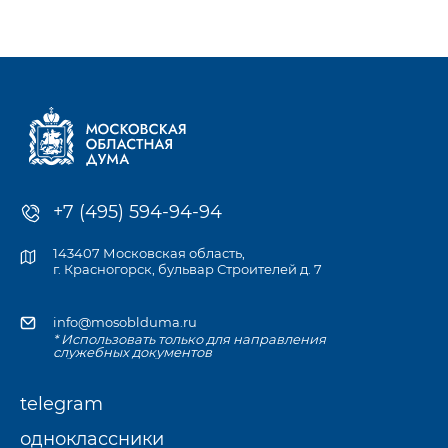
к компетенции Мособлдумы и её профильных комитетов, а
также записаться
на личный приём к депутату по месту жительства или в
приёмной Думы.
+7 (495) 594-94-94
143407 Московская область,
г. Красногорск, бульвар Строителей д. 7
info@mosoblduma.ru
* Использовать только для направления
служебных документов
telegram
одноклассники