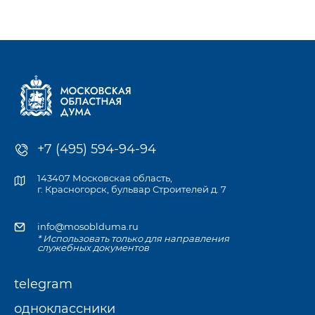
к компетенции Мособлдумы и её профильных комитетов, а
также записаться
на личный приём к депутату по месту жительства или в
приёмной Думы.
+7 (495) 594-94-94
143407 Московская область,
г. Красногорск, бульвар Строителей д. 7
info@mosoblduma.ru
* Использовать только для направления
служебных документов
telegram
одноклассники