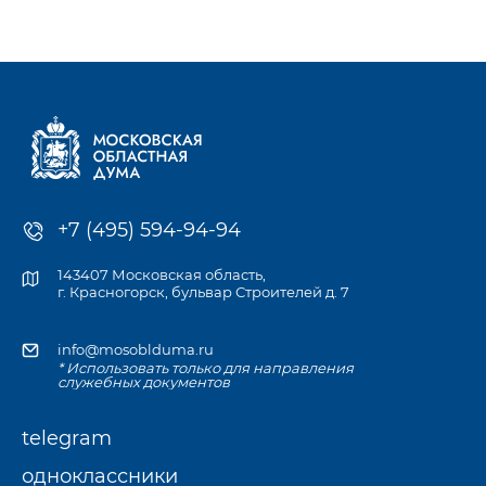
к компетенции Мособлдумы и её профильных комитетов, а
также записаться
на личный приём к депутату по месту жительства или в
приёмной Думы.
+7 (495) 594-94-94
143407 Московская область,
г. Красногорск, бульвар Строителей д. 7
info@mosoblduma.ru
* Использовать только для направления
служебных документов
telegram
одноклассники