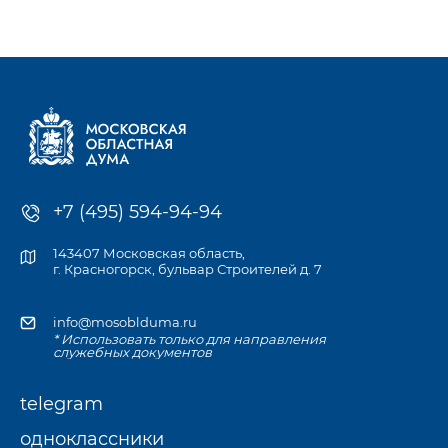
к компетенции Мособлдумы и её профильных комитетов, а
также записаться
на личный приём к депутату по месту жительства или в
приёмной Думы.
+7 (495) 594-94-94
143407 Московская область,
г. Красногорск, бульвар Строителей д. 7
info@mosoblduma.ru
* Использовать только для направления
служебных документов
telegram
одноклассники