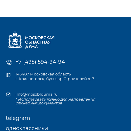
к компетенции Мособлдумы и её профильных комитетов, а
также записаться
на личный приём к депутату по месту жительства или в
приёмной Думы.
+7 (495) 594-94-94
143407 Московская область,
г. Красногорск, бульвар Строителей д. 7
info@mosoblduma.ru
* Использовать только для направления
служебных документов
telegram
одноклассники