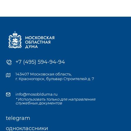
к компетенции Мособлдумы и её профильных комитетов, а
также записаться
на личный приём к депутату по месту жительства или в
приёмной Думы.
+7 (495) 594-94-94
143407 Московская область,
г. Красногорск, бульвар Строителей д. 7
info@mosoblduma.ru
* Использовать только для направления
служебных документов
telegram
одноклассники