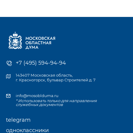
к компетенции Мособлдумы и её профильных комитетов, а
также записаться
на личный приём к депутату по месту жительства или в
приёмной Думы.
+7 (495) 594-94-94
143407 Московская область,
г. Красногорск, бульвар Строителей д. 7
info@mosoblduma.ru
* Использовать только для направления
служебных документов
telegram
одноклассники