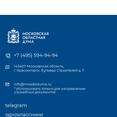
к компетенции Мособлдумы и её профильных комитетов, а
также записаться
на личный приём к депутату по месту жительства или в
приёмной Думы.
+7 (495) 594-94-94
143407 Московская область,
г. Красногорск, бульвар Строителей д. 7
info@mosoblduma.ru
* Использовать только для направления
служебных документов
telegram
одноклассники